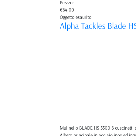
Prezzo:
€64,00
Oggetto esaurito
Alpha Tackles Blade H
Mulinello BLADE HS 5500 6 cuscinetti su
Albero principale in acciaio inox ed i