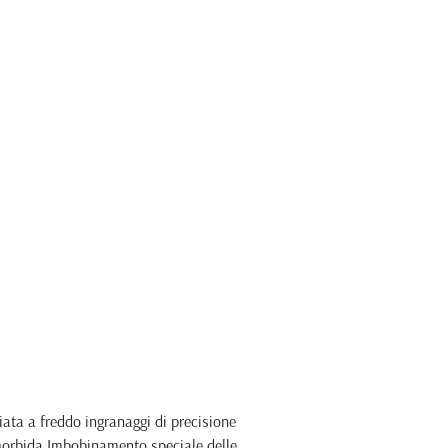
iata a freddo ingranaggi di precisione
morbida Imbobinamento speciale delle