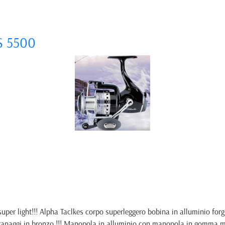
S 5500
per light!!! Alpha Taclkes corpo superleggero bobina in alluminio forg
ngranaggi in bronzo !!! Manopola in alluminio con manopola in gomma 