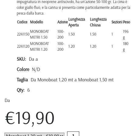
impugnatura in neoprene antiscivolo, ha un’azione 50-100 gr. La cima è
color giallo fluò, e la canna si presenta come particolarmente adatta per la
pesca dalla barca.
Lunghezza
Lunghezza
Codice
Modello
Azione
Sezioni
Peso
Aperta
Chiusa
MONOBOAT
100-
196
2241150
1.50
1.50
1
METRI 1.50
200
g
MONOBOAT
100-
180
2241120
1.20
1.20
1
METRI 1.20
200
g
SKU:
Da a
Colore
N/D
Taglia
Da Monoboat 1,20 mt a Monoboat 1,50 mt
Qty:
6
Da
€19,90