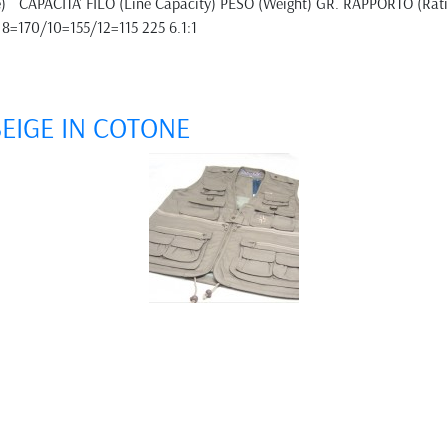
Size) CAPACITA’ FILO (Line Capacity) PESO (Weight) GR. RAPPORTO (R
8=170/10=155/12=115 225 6.1:1
BEIGE IN COTONE