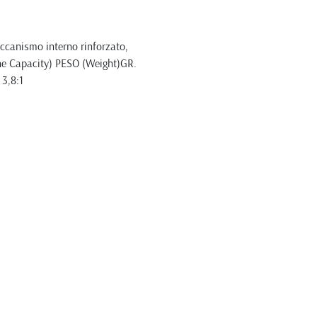
meccanismo interno rinforzato,
ine Capacity) PESO (Weight)GR.
3,8:1