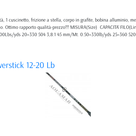
tà, 1 cuscinetto, frizione a stella, corpo in grafite, bobina alluminio, 
ilo. Ottimo rapporto qualità-prezzo!!! MISURA(Size) CAPACITA’ FILO(L
0Lbs/yds 20=330 504 3,8:1 45 mm/Mt. 0.50=330lb/yds 25=360 520 
erstick 12-20 Lb