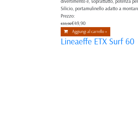
divertimento e, soprattutto, potenza per
Silicio, portamulinello adatto a monta
Prezzo:
€49,90
€59,90
Aggiungi al carrello »
Lineaeffe ETX Surf 60