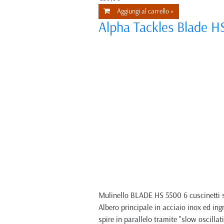
Aggiungi al carrello »
Alpha Tackles Blade H
Mulinello BLADE HS 5500 6 cuscinetti su
Albero principale in acciaio inox ed i
spire in parallelo tramite "slow osc