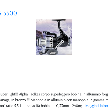
S 5500
per light!!! Alpha Taclkes corpo superleggero bobina in alluminio forg
ngranaggi in bronzo !!! Manopola in alluminio con manopola in gomma 
illation" ratio 5,5:1 capacità bobina 0,33mm - 240m;
Maggiori Infor