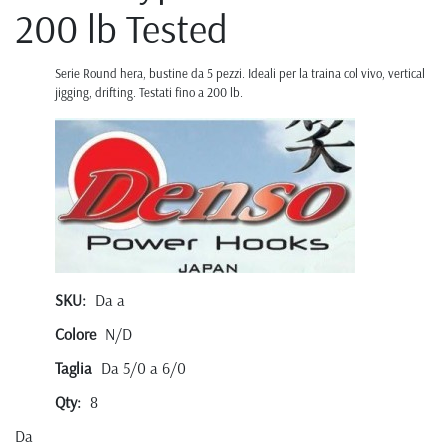
200 lb Tested
Serie Round hera, bustine da 5 pezzi. Ideali per la traina col vivo, vertical
jigging, drifting. Testati fino a 200 lb.
SKU:
Da a
Colore
N/D
Taglia
Da 5/0 a 6/0
Qty:
8
Da