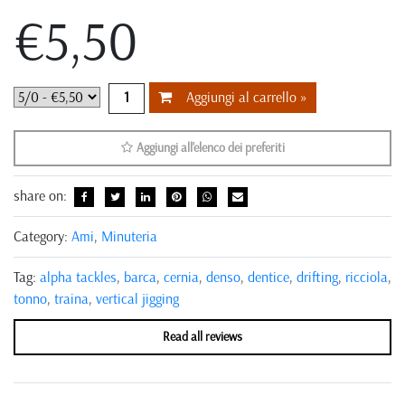
€5,50
Aggiungi al carrello »
Aggiungi all'elenco dei preferiti
share on:
Category:
Ami
,
Minuteria
Tag:
alpha tackles
,
barca
,
cernia
,
denso
,
dentice
,
drifting
,
ricciola
,
tonno
,
traina
,
vertical jigging
Read all reviews