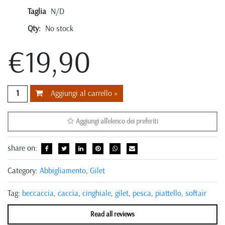
Taglia
N/D
Qty:
No stock
€19,90
Aggiungi al carrello »
Aggiungi all'elenco dei preferiti
share on:
Category:
Abbigliamento
,
Gilet
Tag:
beccaccia
,
caccia
,
cinghiale
,
gilet
,
pesca
,
piattello
,
softair
Read all reviews